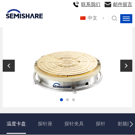
联系我们
邮件留言
中文
温度卡盘
探针座
探针夹具
探针
射频探