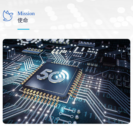
Mission
使命
nex