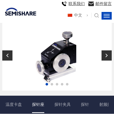
联系我们
邮件留言
中文
温度卡盘
探针座
探针夹具
探针
射频探