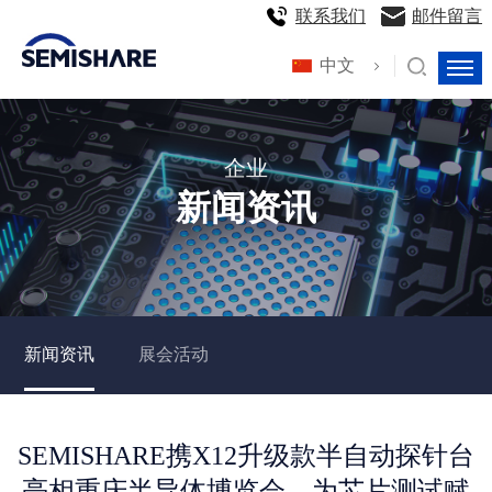
联系我们
邮件留言
中文
企业
新闻资讯
新闻资讯
展会活动
SEMISHARE携X12升级款半自动探针台
亮相重庆半导体博览会，为芯片测试赋