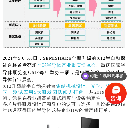
2021年
5.6-5.8
日，
SEMISHARE
全新升级的
X12
半自动探
针台将首发亮相
全球半导体产业重庆博览会
。重庆国际半
导体展览会
GSIE
每年举办一届，是中西部唯一的全球半
领取产品型号手册
导体行业展会。
获取产品报价表
X12
升级款半自动探针台
集结机械设计、光学、软件、电
气，测试应用5大研发团队倾力打造
，从2019年上市之
初，凭借在行业超高的测试精度与设备稳定性，赢得了众
多芯片科研及设计厂商客户的认可与选择，且设备在2019
年10月获得国内半导体龙头企业HW的量产线订单。