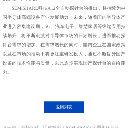
SEMISHARE科技A12全自动探针台的推出，将持续为中
国半导体高端设备产业发展助力！未来，随着国内半导体产
业进入密集建设期，5G、汽车电子、智慧家居等终端应用持
续攀升，将不断刺激对半导体市场的日渐增长，进而推动探
针台需求的增加。在需求增长的同时，国内企业在国家政策
以及在市场的推动下将更注重研发投入，通过不断提升国产
设备的技术性能与质量，以此逐步实现国产探针台的自给能
力。
返回列表
下一篇：激扬10载 · 绽放精彩｜SEMISHARE十周年庆典晚会精彩分享